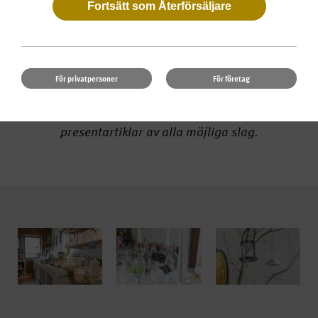
fabriksförsäljning
I vår mysiga butik på två plan hittar du ett bredare
För privatpersoner
För företag
sortiment än i vår webbutik. Här allt man kan
tänka sig om ljus och former, men även
presentartiklar av alla möjliga slag.