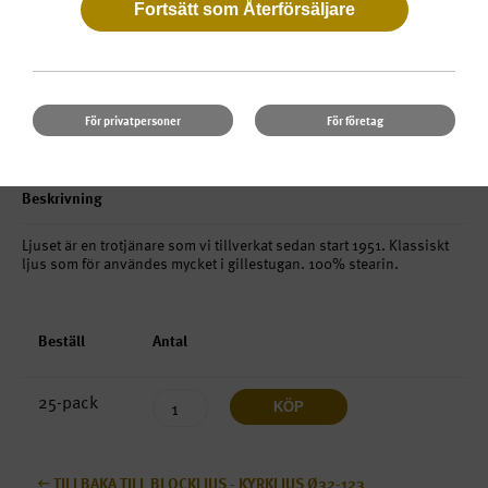
Längd:
200 mm
Diameter:
50 mm
Brinntid:
33 timmar
Fot:
Klackar
För privatpersoner
För företag
Form:
Rak
Beskrivning
Ljuset är en trotjänare som vi tillverkat sedan start 1951. Klassiskt
ljus som för användes mycket i gillestugan. 100% stearin.
Beställ
Antal
25-pack
KÖP
TILLBAKA TILL BLOCKLJUS - KYRKLJUS Ø32-123